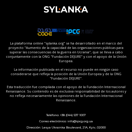
La plataforma online "sylanka.org" se ha desarrollado en el marco del
proyecto "Aumento de la capacidad de las organizaciones públicas para
superar las consecuencias de la guerra en Ucrania", que se lleva a cabo
conjuntamente con la ONG "Fundación DEJURE" y con el apoyo de la Unión
Europea.
La información publicada en el recurso no puede en ningún caso
considerarse que refleja la posición de la Unión Europea y de la ONG
"Fundación DEJURE".
Esta traducción fue compilada con el apoyo de la Fundación Internacional
Renaissance. Su contenido es de exclusiva responsabilidad de los autores y
no refleja necesariamente las opiniones de la Fundación Internacional
Renaissance.
Teléfono:
+38 (044) 537 1007
Correo electrónico:
info@ipcg.org.ua
Dirección:
Lesya Ukrainka Boulevard, 21A, Kyiv, 02000