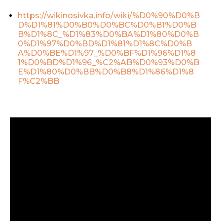
https://wikinosivka.info/wiki/%D0%90%D0%B
D%D1%81%D0%B0%D0%BC%D0%B1%D0%B
B%D1%8C_%D1%83%D0%BA%D1%80%D0%B
0%D1%97%D0%BD%D1%81%D1%8C%D0%B
A%D0%BE%D1%97_%D0%BF%D1%96%D1%8
1%D0%BD%D1%96_%C2%AB%D0%93%D0%B
E%D1%80%D0%BB%D0%B8%D1%86%D1%8
F%C2%BB