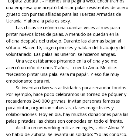
"Lopata Zubata". - Hicimos una página web. Encontramos
una empresa que aceptó fabricar palas resistentes de acero
grueso con puntas afiladas para las Fuerzas Armadas de
Ucrania. Y ahora la pala es sexy.
Las chicas se reúnen una cuantas veces al mes para
pintar nuevos lotes de palas. A menudo se quedan en la
oficina después del trabajo. Durante las alarmas bajan al
sótano. Hacen té, cogen pinceles y hablan del trabajo y del
voluntariado. Las palas las unieron: se hicieron amigas.
Una vez estábamos pintando en la oficina y se me
acercó un niño de unos 7 años, - cuenta Anna. Me dice:
"Necesito pintar una pala. Para mi papá". Y eso fue muy
emocionante para mi.
Se inventan diversas actividades para recaudar fondos.
Por ejemplo, hace poco celebramos un torneo de póquer y
recaudamos 240.000 grivnas. Invitan personas famosas
para pintar, organizan subastas, clases magistrales y
colaboraciones. Hoy en día, hay muchas donaciones para las
palas pintadas: las chicas son conocidas en todo el frente.
Asistí a un networking militar en inglés, - dice Alona. Y
yo hablo de Zubata. Se levanta un soldado: "Yo las conozco.