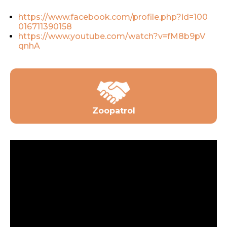
https://www.facebook.com/profile.php?id=100
016711390158
https://www.youtube.com/watch?v=fM8b9pV
qnhA
Zoopatrol