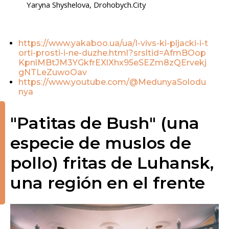
Yaryna Shyshelova, Drohobych.City
https://www.yakaboo.ua/ua/l-vivs-ki-pljacki-i-t
orti-prosti-i-ne-duzhe.html?srsltid=AfmBOop
KpnlMBtJM3YGkfrEXlXhx95eSEZm8zQErvekj
gNTLeZuwoOav
https://www.youtube.com/@MedunyaSolodu
nya
"Patitas de Bush" (una
especie de muslos de
pollo) fritas de Luhansk,
una región en el frente