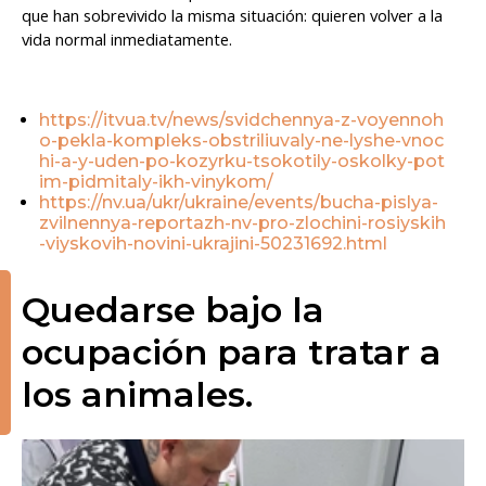
que han sobrevivido la misma situación: quieren volver a la
vida normal inmediatamente.
https://itvua.tv/news/svidchennya-z-voyennoh
o-pekla-kompleks-obstriliuvaly-ne-lyshe-vnoc
hi-a-y-uden-po-kozyrku-tsokotily-oskolky-pot
im-pidmitaly-ikh-vinykom/
https://nv.ua/ukr/ukraine/events/bucha-pislya-
zvilnennya-reportazh-nv-pro-zlochini-rosiyskih
-viyskovih-novini-ukrajini-50231692.html
Quedarse bajo la
ocupación para tratar a
los animales.