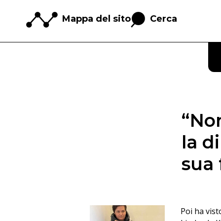
Mappa del sito
Cerca
“Non
la d
sua 
Poi ha vist