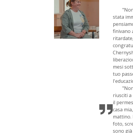
"Non
stata im
pensiamo,
finivano 
ritardate
congratul
Chernysho
liberazio
mesi sot
tuo passo
l'educaz
"Non
riusciti 
il permes
casa mia,
mattino.
foto, scr
sono già 