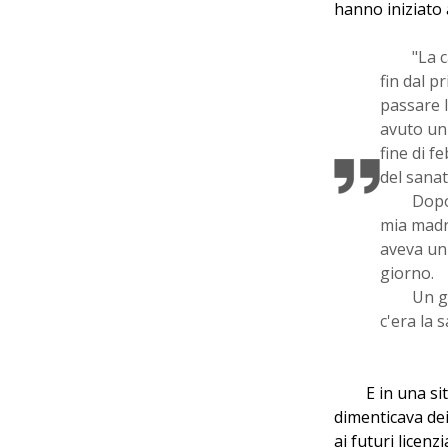
hanno iniziato 
"La c
fin dal p
passare l
avuto un 
fine di f
del sanat
Dopo
mia madre
aveva un
giorno.
Un g
c'era la 
E in una s
dimenticava dei
ai futuri licenzi