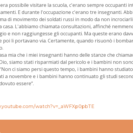
era possibile visitare la scuola, c'erano sempre occupanti in
enti. E durante l'occupazione c'erano tre insegnanti. Abbia
a di movimento dei soldati russi in modo da non incrociarli
 casa. L'abbiamo chiamata consultazioni, affinché nemmeno l
ggio e non raggiungesse gli occupanti. Ma queste erano davver
e poi li portavano via. Certamente, quando risuonò i bomba
o.
casa mia che i miei insegnanti hanno delle stanze che chiam
Dio, siamo stati risparmiati dal pericolo e i bambini non sono 
. "Non ci siamo persi questo tempo, i bambini hanno studiat
ti a novembre e i bambini hanno continuato gli studi seco
dovuto essere”.
w.youtube.com/watch?v=_aWFXp0pbTE