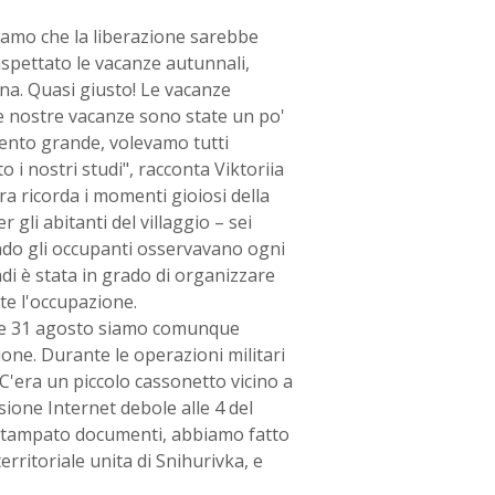
amo che la liberazione sarebbe
spettato le vacanze autunnali,
na. Quasi giusto! Le vacanze
 Le nostre vacanze sono state un po'
evento grande, volevamo tutti
i nostri studi", racconta Viktoriia
ra ricorda i momenti gioiosi della
gli abitanti del villaggio – sei
ndo gli occupanti osservavano ogni
di è stata in grado di organizzare
e l'occupazione.
30 e 31 agosto siamo comunque
ione. Durante le operazioni militari
C'era un piccolo cassonetto vicino a
ione Internet debole alle 4 del
o stampato documenti, abbiamo fatto
erritoriale unita di Snihurivka, e