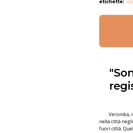
oc
etichette
:
"Son
regi
Veronika, i
nella città negl
fuori città. Qu