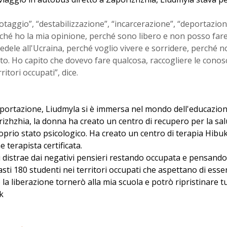
otaggio”, “destabilizzazione”, “incarcerazione”, “deportazio
rché ho la mia opinione, perché sono libero e non posso far
edele all'Ucraina, perché voglio vivere e sorridere, perché n
to. Ho capito che dovevo fare qualcosa, raccogliere le cono
ritori occupati”, dice.
portazione, Liudmyla si è immersa nel mondo dell'educazion
rizhzhia, la donna ha creato un centro di recupero per la s
roprio stato psicologico. Ha creato un centro di terapia Hibu
 terapista certificata.
 distrae dai negativi pensieri restando occupata e pensando 
sti 180 studenti nei territori occupati che aspettano di essere
la liberazione tornerò alla mia scuola e potrò ripristinare t
k