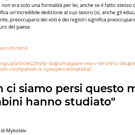
non era solo una formalità per lei, anche se il fatto stesso di
ifica un'incredibile dedizione al suo lavoro (sì, anche gli edu
te, preoccuparsi dei voti e dei registri significa preoccupars
turo del paese.
verodonetsk
.org.ua/articles/zhyty-dopomagaye-vira-v-te-shho-okup
-dvoh-osvityanok-iz-syevyerodonetska/
 ci siamo persi questo 
bini hanno studiato"
 di Mykolaiv