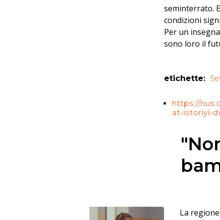
seminterrato. E 
condizioni sign
Per un insegnan
sono loro il fu
Se
etichette
:
https://nus
at-istoriyi
"Non
bam
La regione