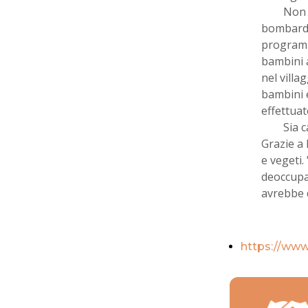
Non 
bombardam
programm
bambini a
nel villa
bambini 
effettuat
Sia 
Grazie a 
e vegeti
deoccupa
avrebbe 
https://ww