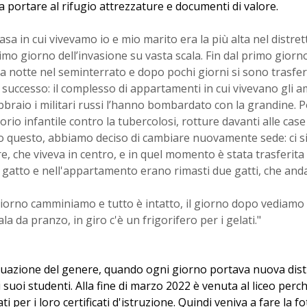
a portare al rifugio attrezzature e documenti di valore.
asa in cui vivevamo io e mio marito era la più alta nel distret
rimo giorno dell’invasione su vasta scala. Fin dal primo giorn
a notte nel seminterrato e dopo pochi giorni si sono trasferi
successo: il complesso di appartamenti in cui vivevano gli amici
ebbraio i militari russi l’hanno bombardato con la grandine. Po
orio infantile contro la tubercolosi, rotture davanti alle case 
 questo, abbiamo deciso di cambiare nuovamente sede: ci si
, che viveva in centro, e in quel momento è stata trasferita
 gatto e nell'appartamento erano rimasti due gatti, che an
iorno camminiamo e tutto è intatto, il giorno dopo vediamo c
sala da pranzo, in giro c'è un frigorifero per i gelati."
ituazione del genere, quando ogni giorno portava nuova dist
 suoi studenti. Alla fine di marzo 2022 è venuta al liceo perc
ati per i loro certificati d'istruzione. Quindi veniva a fare la fo