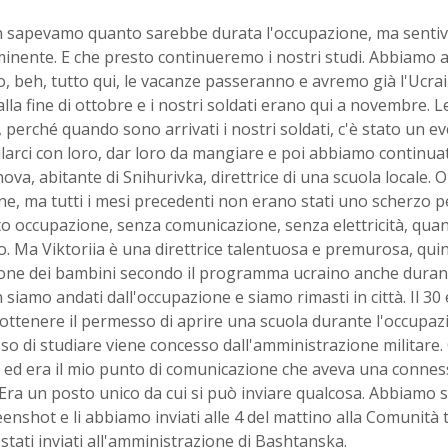
 sapevamo quanto sarebbe durata l'occupazione, ma sentiv
minente. E che presto continueremo i nostri studi. Abbiamo a
 beh, tutto qui, le vacanze passeranno e avremo già l'Ucrai
alla fine di ottobre e i nostri soldati erano qui a novembre.
, perché quando sono arrivati i nostri soldati, c'è stato un 
arci con loro, dar loro da mangiare e poi abbiamo continuato 
va, abitante di Snihurivka, direttrice di una scuola locale. O
ne, ma tutti i mesi precedenti non erano stati uno scherzo per 
to occupazione, senza comunicazione, senza elettricità, qua
. Ma Viktoriia è una direttrice talentuosa e premurosa, quin
ione dei bambini secondo il programma ucraino anche durant
 siamo andati dall'occupazione e siamo rimasti in città. Il 
a ottenere il permesso di aprire una scuola durante l'occupaz
so di studiare viene concesso dall'amministrazione militare. 
 ed era il mio punto di comunicazione che aveva una conness
 Era un posto unico da cui si può inviare qualcosa. Abbiam
eenshot e li abbiamo inviati alle 4 del mattino alla Comunità t
stati inviati all'amministrazione di Bashtanska.