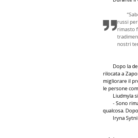
“Sab
russi pe
rimasto f
tradimen
nostri ter
Dopo la de
rilocata a Zapo
migliorare il p
le persone come
Liudmyla si
- Sono rima
qualcosa. Dopo 
Iryna Sytni