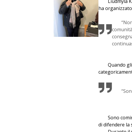
Liudmyla Ku
ha organizzato 
“Non
comunità.
consegnat
continuas
Quando gli
categoricament
“Son
Sono cominc
di difendere la
Durante il