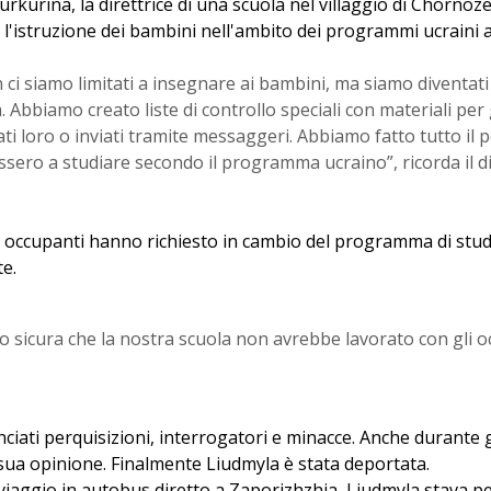
rkurina, la direttrice di una scuola nel villaggio di Chornoz
l'istruzione dei bambini nell'ambito dei programmi ucraini 
 ci siamo limitati a insegnare ai bambini, ma siamo diventati
 Abbiamo creato liste di controllo speciali con materiali per 
i loro o inviati tramite messaggeri. Abbiamo fatto tutto il p
sero a studiare secondo il programma ucraino”, ricorda il di
 occupanti hanno richiesto in cambio del programma di stud
e.
o sicura che la nostra scuola non avrebbe lavorato con gli occ
iati perquisizioni, interrogatori e minacce. Anche durante gl
 sua opinione. Finalmente Liudmyla è stata deportata.
 viaggio in autobus diretto a Zaporizhzhia, Liudmyla stava 